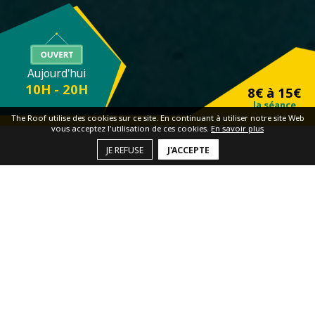
Aujourd'hui
10H - 20H
8€ à 15€
la séance
The Roof utilise des cookies sur ce site. En continuant à utiliser notre site Web
vous acceptez l'utilisation de ces cookies.
En savoir plus
JE REFUSE
J'ACCEPTE
The Roof
La maison de l'escalade à Saint-Brieuc
Un projet qui allie escalade pour toustes et vivre
ensemble, centré autour des valeurs de l'Économie
Sociale et Solidaire, au sein du nouveau Social Sports
Club de Brézillet.