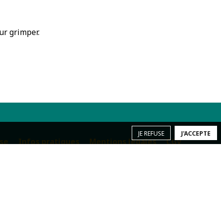
ur grimper.
JE REFUSE
J'ACCEPTE
ise
Infos pratiques
Mentions légales
CGV