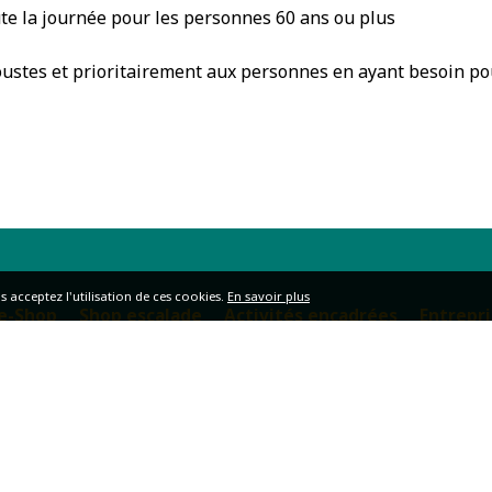
oute la journée pour les personnes 60 ans ou plus
 toustes et prioritairement aux personnes en ayant besoin po
s acceptez l'utilisation de ces cookies.
En savoir plus
e-Shop
Shop escalade
Activités encadrées
Entrepr