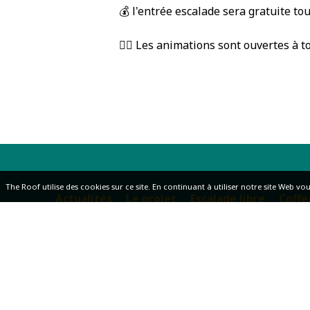
💰 l'entrée escalade sera gratuite t
🤸‍♀️ Les animations sont ouvertes à
The Roof utilise des cookies sur ce site. En continuant à utiliser notre site Web vou
Actualités
Le projet
Escalade libre
Coffe