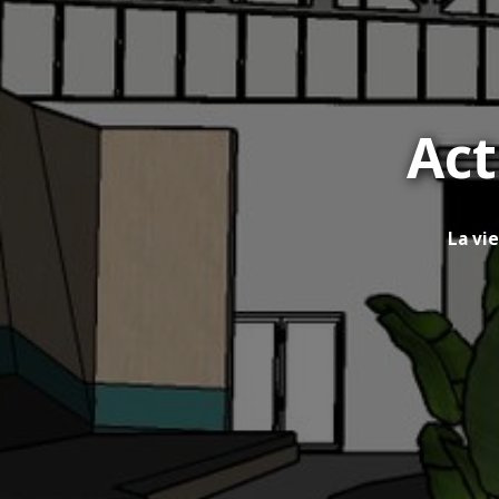
Act
La vi