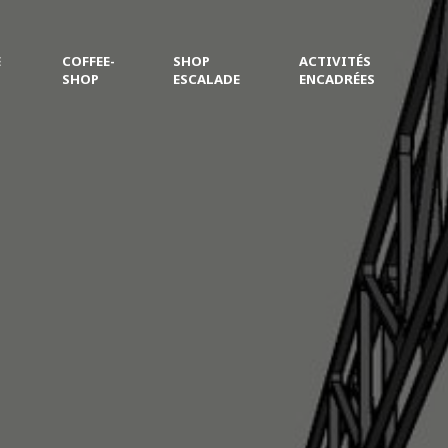
E
COFFEE-
SHOP
ACTIVITÉS
SHOP
ESCALADE
ENCADRÉES