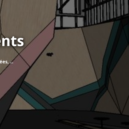
ents
s, ...